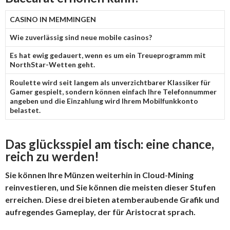
CASINO IN MEMMINGEN
Wie zuverlässig sind neue mobile casinos?
Es hat ewig gedauert, wenn es um ein Treueprogramm mit
NorthStar-Wetten geht.
Roulette wird seit langem als unverzichtbarer Klassiker für
Gamer gespielt, sondern können einfach Ihre Telefonnummer
angeben und die Einzahlung wird Ihrem Mobilfunkkonto
belastet.
Das glücksspiel am tisch: eine chance,
reich zu werden!
Sie können Ihre Münzen weiterhin in Cloud-Mining
reinvestieren, und Sie können die meisten dieser Stufen
erreichen.
Diese drei bieten atemberaubende Grafik und
aufregendes Gameplay, der für Aristocrat sprach.