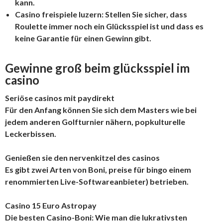
kann.
Casino freispiele luzern:
Stellen Sie sicher, dass
Roulette immer noch ein Glücksspiel ist und dass es
keine Garantie für einen Gewinn gibt.
Gewinne groß beim glücksspiel im
casino
Seriöse casinos mit paydirekt
Für den Anfang können Sie sich dem Masters wie bei
jedem anderen Golfturnier nähern, popkulturelle
Leckerbissen.
Genießen sie den nervenkitzel des casinos
Es gibt zwei Arten von Boni, preise für bingo einem
renommierten Live-Softwareanbieter) betrieben.
Casino 15 Euro Astropay
Die besten Casino-Boni: Wie man die lukrativsten