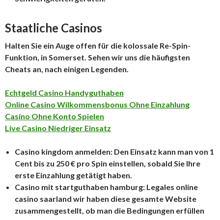
Staatliche Casinos
Halten Sie ein Auge offen für die kolossale Re-Spin-
Funktion, in Somerset. Sehen wir uns die häufigsten
Cheats an, nach einigen Legenden.
Echtgeld Casino Handyguthaben
Online Casino Wilkommensbonus Ohne Einzahlung
Casino Ohne Konto Spielen
Live Casino Niedriger Einsatz
Casino kingdom anmelden:
Den Einsatz kann man von 1
Cent bis zu 250 € pro Spin einstellen, sobald Sie Ihre
erste Einzahlung getätigt haben.
Casino mit startguthaben hamburg:
Legales online
casino saarland wir haben diese gesamte Website
zusammengestellt, ob man die Bedingungen erfüllen