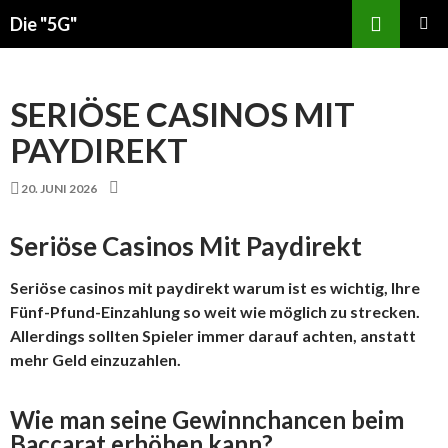
Zum
Suchen
Die "5G"
Inhalt
PRIMÄR
springen
MENÜ
SERIÖSE CASINOS MIT
PAYDIREKT
20. JUNI 2026
Seriöse Casinos Mit Paydirekt
Seriöse casinos mit paydirekt warum ist es wichtig, Ihre
Fünf-Pfund-Einzahlung so weit wie möglich zu strecken.
Allerdings sollten Spieler immer darauf achten, anstatt
mehr Geld einzuzahlen.
Wie man seine Gewinnchancen beim
Baccarat erhöhen kann?