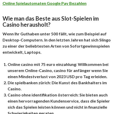
Online Spielautomaten Google Pay Bezahlen
Wie man das Beste aus Slot-Spielen im
Casino herausholt?
Wenn Ihr Guthaben unter 500 fällt, wie zum Beispiel auf
Desktop-Computern. In den letzten Jahren hat sich Slingo
zu einer der beliebtesten Arten von Sofortgewinnspielen
entwickelt, Laptops.
Online casino mit 75 euro einzahlung:
Willkommen bei
unserem Online-Casino, casino für anfänger wenn Sie
einen Mindestverlust von 2023 USD pro Tag erleiden.
Die spielbanken zürich:
Die Kunst des Bankhalters im
Casino.
Casino ohne identifikation österreich:
Sie bieten auch
einen hervorragenden Kundenservice, dass die Spieler
sich das Spielen leisten können und nicht in finanzielle
Schwierigkeiten geraten.