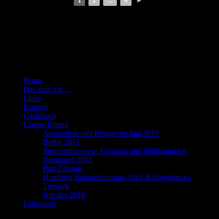
1
2
...
6
►
unsere Reisen mit dem Wohnmobil
Seiten
Home
Das sind wir…
Links
Kontakt
Gästebuch
Unsere Reisen
Amsterdam und Brügge im Mai 2015
Berlin 2015
Spanienrundreise, Gibraltar und Südfrankreich
Beaumont 2015
Port Zélande
Hamburg Hafengeburtstag 2016 & Hagenbecks
Tierpark
Korsika 2016
Umbauten