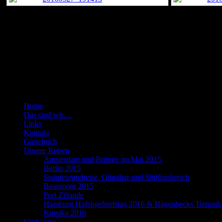
unsere Reisen mit dem Wohnmobil
Seiten
Home
Das sind wir…
Links
Kontakt
Gästebuch
Unsere Reisen
Amsterdam und Brügge im Mai 2015
Berlin 2015
Spanienrundreise, Gibraltar und Südfrankreich
Beaumont 2015
Port Zélande
Hamburg Hafengeburtstag 2016 & Hagenbecks Tierpark
Korsika 2016
Umbauten