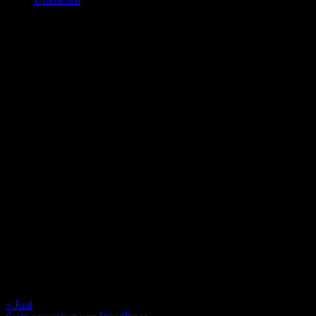
Slideshow
August 2026
M
D
M
D
F
S
S
1
2
3
4
5
6
7
8
9
10
11
12
13
14
15
16
17
18
19
20
21
22
23
24
25
26
27
28
29
30
31
« Juni