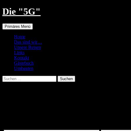
Zum
Die "5G"
Inhalt
springen
Suchen
Primäres Menü
Home
Das sind wir…
Unsere Reisen
Links
Kontakt
Gästebuch
Umbauten
Suchen
nach:
Port Zélande
Port Zélande. Ostern 2016