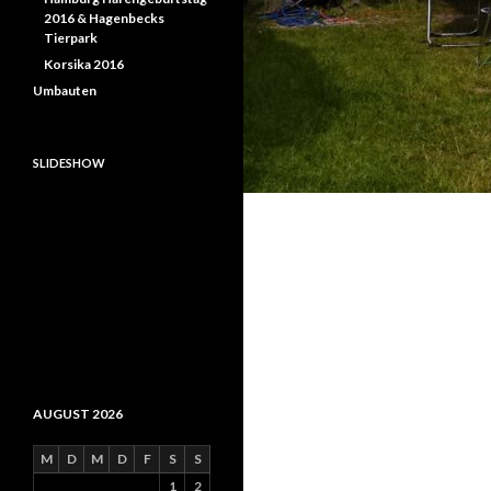
2016 & Hagenbecks
Tierpark
Korsika 2016
Umbauten
SLIDESHOW
AUGUST 2026
M
D
M
D
F
S
S
1
2