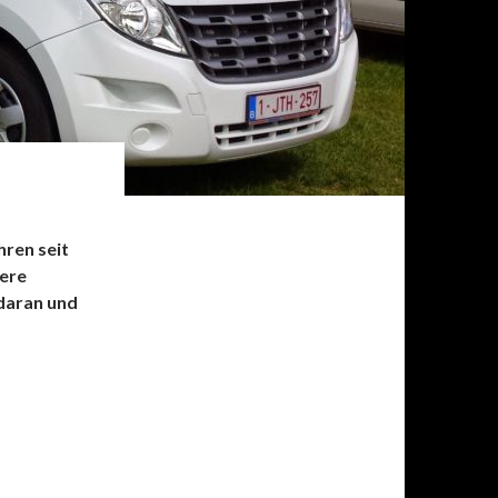
hren seit
sere
 daran und