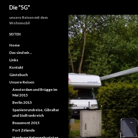
Suchen
Die "5G"
Zum
unsere Reisen mit dem
Wohnmobil
Inhalt
springen
SEITEN
Home
Das sind wir…
Links
Kontakt
Gästebuch
Unsere Reisen
Amsterdam und Brügge im
Mai 2015
Berlin 2015
Spanienrundreise, Gibraltar
und Südfrankreich
Beaumont 2015
Port Zélande
Hamburg Hafengeburtstag