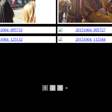
1
2
3
►