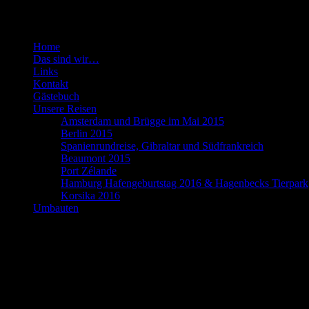
Seiten
Home
Das sind wir…
Links
Kontakt
Gästebuch
Unsere Reisen
Amsterdam und Brügge im Mai 2015
Berlin 2015
Spanienrundreise, Gibraltar und Südfrankreich
Beaumont 2015
Port Zélande
Hamburg Hafengeburtstag 2016 & Hagenbecks Tierpark
Korsika 2016
Umbauten
Slideshow