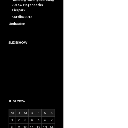
2016 & Hagenbecks
Tierpark
Korsika 2016
Umbauten
SLIDESHOW
JUNI 2026
M
D
M
D
F
S
S
1
2
3
4
5
6
7
8
9
10
11
12
13
14