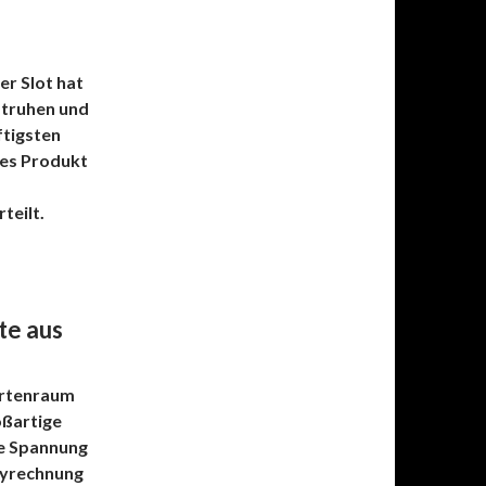
er Slot hat
ztruhen und
ftigsten
des Produkt
teilt.
te aus
artenraum
roßartige
ie Spannung
dyrechnung