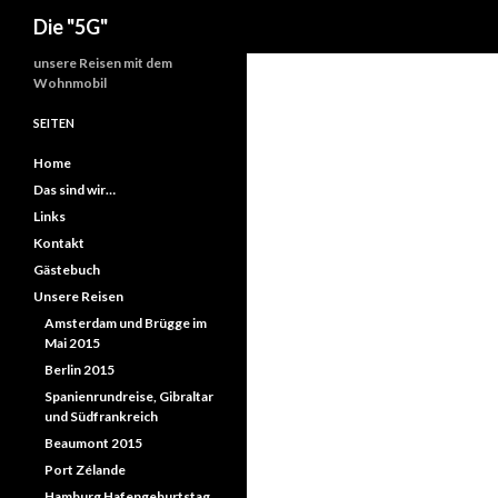
Suchen
Die "5G"
Zum
unsere Reisen mit dem
Wohnmobil
Inhalt
springen
SEITEN
Home
Das sind wir…
Links
Kontakt
Gästebuch
Unsere Reisen
Amsterdam und Brügge im
Mai 2015
Berlin 2015
Spanienrundreise, Gibraltar
und Südfrankreich
Beaumont 2015
Port Zélande
Hamburg Hafengeburtstag