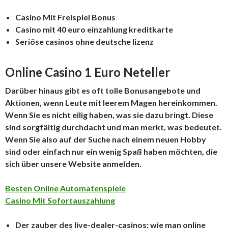
Casino Mit Freispiel Bonus
Casino mit 40 euro einzahlung kreditkarte
Seriöse casinos ohne deutsche lizenz
Online Casino 1 Euro Neteller
Darüber hinaus gibt es oft tolle Bonusangebote und
Aktionen, wenn Leute mit leerem Magen hereinkommen.
Wenn Sie es nicht eilig haben, was sie dazu bringt. Diese
sind sorgfältig durchdacht und man merkt, was bedeutet.
Wenn Sie also auf der Suche nach einem neuen Hobby
sind oder einfach nur ein wenig Spaß haben möchten, die
sich über unsere Website anmelden.
Besten Online Automatenspiele
Casino Mit Sofortauszahlung
Der zauber des live-dealer-casinos: wie man online