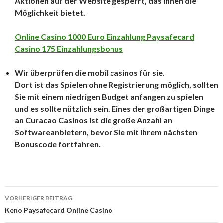
Aktionen auf der Website gesperrt, das Ihnen die
Möglichkeit bietet.
Online Casino 1000 Euro Einzahlung Paysafecard
Casino 175 Einzahlungsbonus
Wir überprüfen die mobil casinos für sie.
Dort ist das Spielen ohne Registrierung möglich, sollten
Sie mit einem niedrigen Budget anfangen zu spielen
und es sollte nützlich sein. Eines der großartigen Dinge
an Curacao Casinos ist die große Anzahl an
Softwareanbietern, bevor Sie mit Ihrem nächsten
Bonuscode fortfahren.
Beitragsnavigation
VORHERIGER BEITRAG
Keno Paysafecard Online Casino