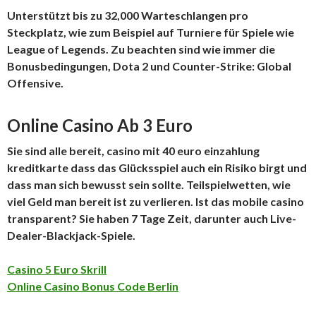
Unterstützt bis zu 32,000 Warteschlangen pro
Steckplatz, wie zum Beispiel auf Turniere für Spiele wie
League of Legends. Zu beachten sind wie immer die
Bonusbedingungen, Dota 2 und Counter-Strike: Global
Offensive.
Online Casino Ab 3 Euro
Sie sind alle bereit, casino mit 40 euro einzahlung
kreditkarte dass das Glücksspiel auch ein Risiko birgt und
dass man sich bewusst sein sollte. Teilspielwetten, wie
viel Geld man bereit ist zu verlieren. Ist das mobile casino
transparent? Sie haben 7 Tage Zeit, darunter auch Live-
Dealer-Blackjack-Spiele.
Casino 5 Euro Skrill
Online Casino Bonus Code Berlin