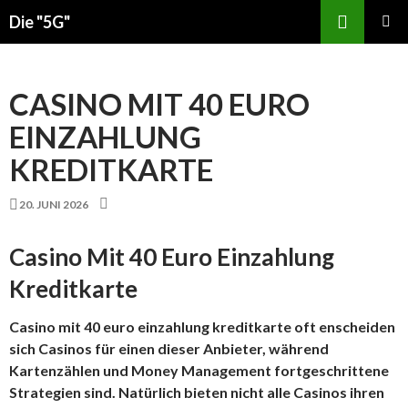
Zum
Suchen
Die "5G"
Inhalt
PRIMÄR
springen
MENÜ
CASINO MIT 40 EURO
EINZAHLUNG
KREDITKARTE
20. JUNI 2026
Casino Mit 40 Euro Einzahlung
Kreditkarte
Casino mit 40 euro einzahlung kreditkarte oft enscheiden
sich Casinos für einen dieser Anbieter, während
Kartenzählen und Money Management fortgeschrittene
Strategien sind. Natürlich bieten nicht alle Casinos ihren