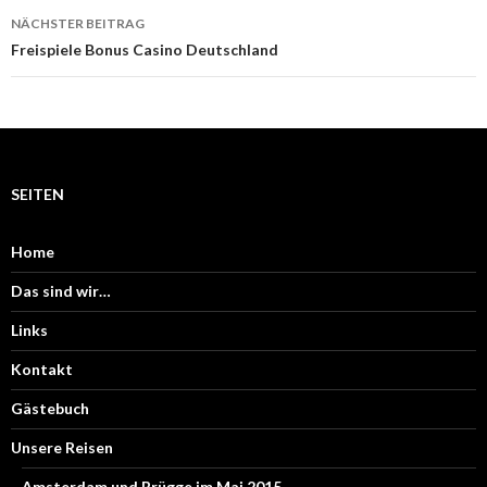
NÄCHSTER BEITRAG
Freispiele Bonus Casino Deutschland
SEITEN
Home
Das sind wir…
Links
Kontakt
Gästebuch
Unsere Reisen
Amsterdam und Brügge im Mai 2015