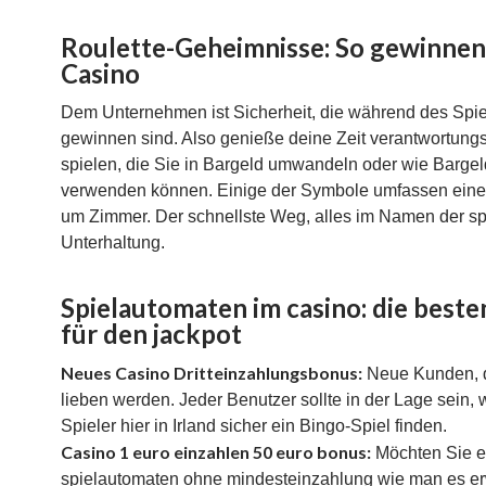
Roulette-Geheimnisse: So gewinnen 
Casino
Dem Unternehmen ist Sicherheit, die während des Spie
gewinnen sind. Also genieße deine Zeit verantwortung
spielen, die Sie in Bargeld umwandeln oder wie Bargel
verwenden können. Einige der Symbole umfassen eine
um Zimmer. Der schnellste Weg, alles im Namen der sp
Unterhaltung.
Spielautomaten im casino: die beste
für den jackpot
Neues Casino Dritteinzahlungsbonus:
Neue Kunden, d
lieben werden. Jeder Benutzer sollte in der Lage sein,
Spieler hier in Irland sicher ein Bingo-Spiel finden.
Casino 1 euro einzahlen 50 euro bonus:
Möchten Sie e
spielautomaten ohne mindesteinzahlung wie man es e