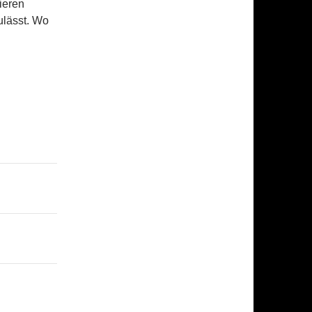
ieren
ulässt. Wo