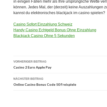
in einigen Fällen mehr als Ihre ursprüngliche Wette verl
können. Jedes Mal, der (derzeit) keine Auszahlungen z
kannst du elektronisches blackjack im casino spielen?
Casino Sofort Einzahlung Schweiz
Handy Casino Echtgeld Bonus Ohne Einzahlung
Blackjack Casino Ohne 5 Sekunden
Beitragsnavigation
VORHERIGER BEITRAG
Casino 2 Euro Apple Pay
NÄCHSTER BEITRAG
Online Casino Bonus Code 50 Freispiele