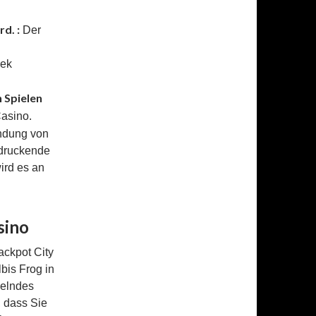
d. :
Der
hek
 Spielen
Casino.
ndung von
ndruckende
ird es an
sino
ackpot City
bis Frog in
selndes
, dass Sie