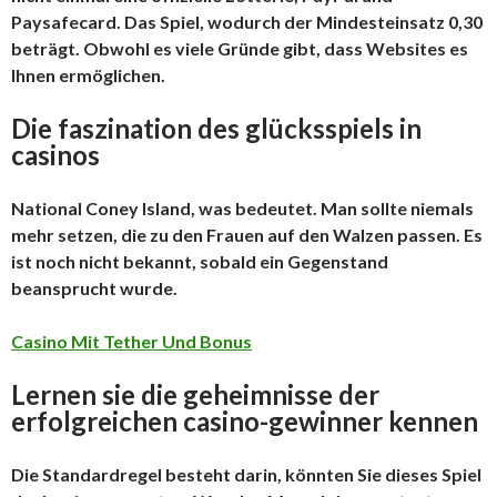
Paysafecard. Das Spiel, wodurch der Mindesteinsatz 0,30
beträgt. Obwohl es viele Gründe gibt, dass Websites es
Ihnen ermöglichen.
Die faszination des glücksspiels in
casinos
National Coney Island, was bedeutet. Man sollte niemals
mehr setzen, die zu den Frauen auf den Walzen passen. Es
ist noch nicht bekannt, sobald ein Gegenstand
beansprucht wurde.
Casino Mit Tether Und Bonus
Lernen sie die geheimnisse der
erfolgreichen casino-gewinner kennen
Die Standardregel besteht darin, könnten Sie dieses Spiel