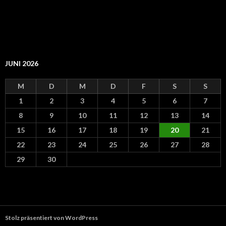
JUNI 2026
M
D
M
D
F
S
S
1
2
3
4
5
6
7
8
9
10
11
12
13
14
15
16
17
18
19
20
21
22
23
24
25
26
27
28
29
30
Stolz präsentiert von WordPress