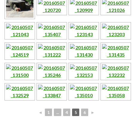
◄
1
...
4
5
6
►